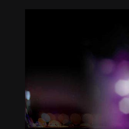
View
Larger
Image