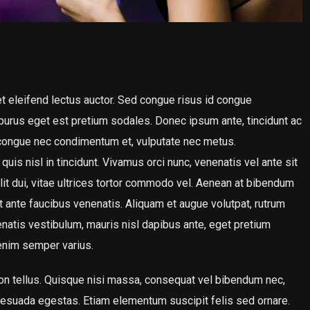
et eleifend lectus auctor. Sed congue risus id congue
urus eget est pretium sodales. Donec ipsum ante, tincidunt ac
 congue nec condimentum et, vulputate nec metus.
uis nisl in tincidunt. Vivamus orci nunc, venenatis vel ante sit
lit dui, vitae ultrices tortor commodo vel. Aenean at bibendum
 ante faucibus venenatis. Aliquam et augue volutpat, rutrum
nenatis vestibulum, mauris nisl dapibus ante, eget pretium
enim semper varius.
non tellus. Quisque nisi massa, consequat vel bibendum nec,
alesuada egestas. Etiam elementum suscipit felis sed ornare.