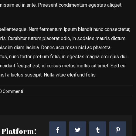
gnissim eu in ante. Praesent condimentum egestas aliquet.
 pellentesque. Nam fermentum ipsum blandit nunc consectetur,
ris. Curabitur rutrum placerat odio, in sodales mauris dictum
gnissim diam lacinia. Donec accumsan nisl ac pharetra
us, nunc tortor pretium felis, in egestas magna orci quis dui.
ncidunt feugiat est, id cursus metus mollis sit amet. Sed eu
l a luctus suscipit. Nulla vitae eleifend felis.
0 Commenti
r Platform!
Facebook
Twitter
Tumblr
Pintere