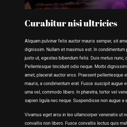
Curabitur nisi ultricies
Aliquam pulvinar felis auctor mauris semper, sit am
dignissim. Nullam et maximus est. In condimentum p
justo ut, egestas bibendum felis. Duis metus nunc,
Pellentesque tincidunt odio neque. Morbi dignissim q
amet, placerat auctor eros. Praesent pellentesque e
mauris, a condimentum erat. Fusce suscipit augue et
urna vel, commodo libero. In pharetra, tortor vel ve
sapien ligula nec neque. Suspendisse non augue a 
Vivamus eget arcu in leo ullamcorper venenatis ut 
convallis non libero. Fusce convallis lectus quis m