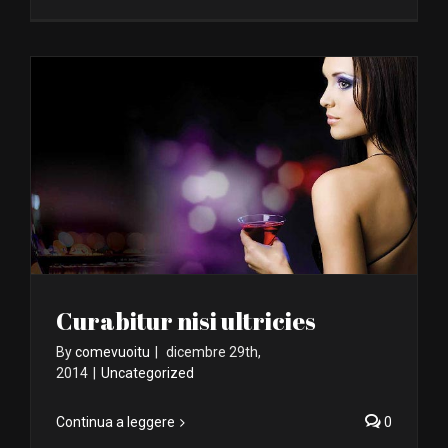
Curabitur nisi ultricies
By
comevuoitu
|
dicembre 29th,
2014
|
Uncategorized
Continua a leggere
0