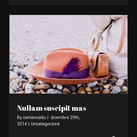
Nullam suscipit mas
By
comevuoitu
|
dicembre 29th,
2014
|
Uncategorized