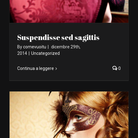
Suspendisse sed sagittis
By
comevuoitu
|
dicembre 29th,
2014
|
Uncategorized
Continua a leggere
0